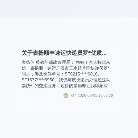
关于表扬顺丰速运快递员罗*优质...
表扬信 尊敬的邮政管理局： 您好！本人特此来
信，表扬顺丰速运广汉市三水镇片区快递员罗*
同志，涉及快件单号：SF0215*****0816、
SF1577*****5950。我仅与该快递员办理过这两
票快件的交接业务，短暂的接触却让我印象深
刻。一次户外交接包裹时，当日烈日暴晒、气温
林*
2026-08-05 18:07:29
很高，罗*同志顾及我在阳光下等候酷热难耐，
贴心提醒我移步到阴凉区域办理取件手续。在寄
件过程中，我对线上下单操作不熟悉，他也十分
耐心地一步步指导我完成下单流程，全程没有不
耐烦。 沟通过程中待人友善随和，服务真诚务
实，没有机械化、公式化的应付，待人亲切自
然，处处为客户着想。 从这两次快件服务过程